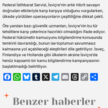
Federal İstihbarat Servisi, İsviçre’nin artık hibrit savaşın
doğrudan etkileriyle karşı karşıya olduğunu vurgularken,
ülkede yürütülen operasyonların çeşitliliğine dikkat çekti.
Öte yandan bazı güvenlik uzmanları, İsviçre’nin bu tür
tehditlere karşı yeterince hazırlıklı olmadığını ifade ediyor.
Federal hükümetin kamuoyunu bilgilendirme konusunda
temkinli davrandığı, bunun ise toplumun savunmasız
kalmasına yol açabileceği eleştirileri dile getiriliyor. İsveç,
Finlandiya ve Hollanda gibi ülkelerin aksine İsviçre’de
henüz kapsamlı bir kamu bilgilendirme kampanyasının
başlatılmadığı belirtiliyor.
Facebook
WhatsApp
Bluesky
Tumblr
X
Telegram
Email
Threads
Copy
Sh
Link
Benzer haberler