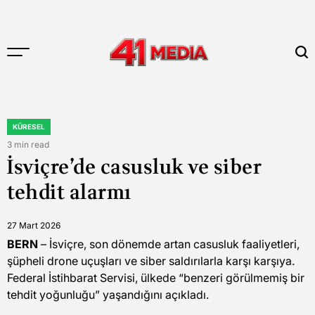
Skip
to
content
41
MEDIA
KÜRESEL
POSTED
IN
3 min read
Estimated
İsviçre’de casusluk ve siber
read
time
tehdit alarmı
27 Mart 2026
BERN
– İsviçre, son dönemde artan casusluk faaliyetleri,
şüpheli drone uçuşları ve siber saldırılarla karşı karşıya.
Federal İstihbarat Servisi, ülkede “benzeri görülmemiş bir
tehdit yoğunluğu” yaşandığını açıkladı.