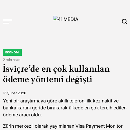
Skip
to
content
41
MEDIA
EKONOMI
POSTED
IN
2 min read
Estimated
İsviçre’de en çok kullanılan
read
time
ödeme yöntemi değişti
16 Şubat 2026
Yeni bir araştırmaya göre akıllı telefon, ilk kez nakit ve
banka kartını geride bırakarak ülkede en çok tercih edilen
ödeme aracı oldu.
Zürih merkezli olarak yayımlanan Visa Payment Monitor