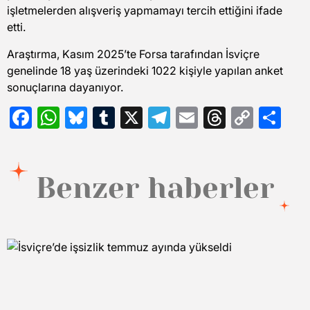
işletmelerden alışveriş yapmamayı tercih ettiğini ifade
etti.
Araştırma, Kasım 2025’te Forsa tarafından İsviçre
genelinde 18 yaş üzerindeki 1022 kişiyle yapılan anket
sonuçlarına dayanıyor.
Facebook
WhatsApp
Bluesky
Tumblr
X
Telegram
Email
Threads
Copy
Sh
Link
Benzer haberler