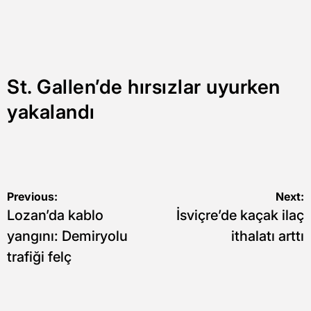
St. Gallen’de hırsızlar uyurken
yakalandı
Yazı
Previous:
Next:
Lozan’da kablo
İsviçre’de kaçak ilaç
gezinmesi
yangını: Demiryolu
ithalatı arttı
trafiği felç