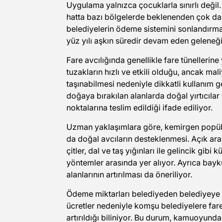
Uygulama yalnızca çocuklarla sınırlı değil. 
hatta bazı bölgelerde beklenenden çok da
belediyelerin ödeme sistemini sonlandırmak
yüz yılı aşkın süredir devam eden geleneğin 
Fare avcılığında genellikle fare tünellerine 
tuzakların hızlı ve etkili olduğu, ancak ma
taşınabilmesi nedeniyle dikkatli kullanım g
doğaya bırakılan alanlarda doğal yırtıcılar
noktalarına teslim edildiği ifade ediliyor.
Uzman yaklaşımlara göre, kemirgen popüla
da doğal avcıların desteklenmesi. Açık arazi
çitler, dal ve taş yığınları ile gelincik gibi
yöntemler arasında yer alıyor. Ayrıca bayk
alanlarının artırılması da öneriliyor.
Ödeme miktarları belediyeden belediyeye d
ücretler nedeniyle komşu belediyelere far
artırıldığı biliniyor. Bu durum, kamuoyunda