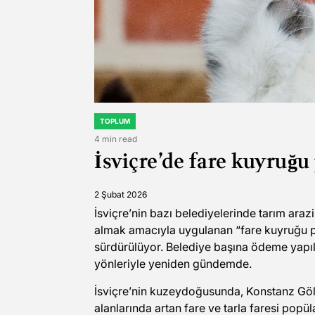
TOPLUM
POSTED
IN
4 min read
Estimated
İsviçre’de fare kuyruğ
read
time
2 Şubat 2026
İsviçre’nin bazı belediyelerinde tarım ara
almak amacıyla uygulanan “fare kuyruğu pr
sürdürülüyor. Belediye başına ödeme yapıl
yönleriyle yeniden gündemde.
İsviçre’nin kuzeydoğusunda, Konstanz Gölü
alanlarında artan fare ve tarla faresi popü