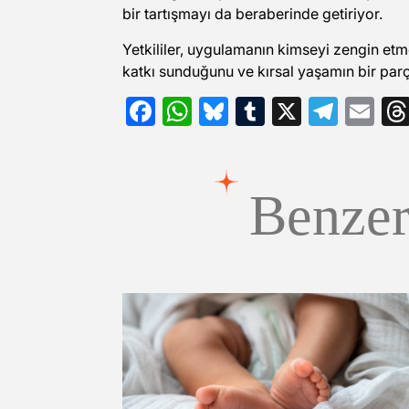
bir tartışmayı da beraberinde getiriyor.
Yetkililer, uygulamanın kimseyi zengin et
katkı sunduğunu ve kırsal yaşamın bir parç
Facebook
WhatsApp
Bluesky
Tumblr
X
Tele
Em
Benzer