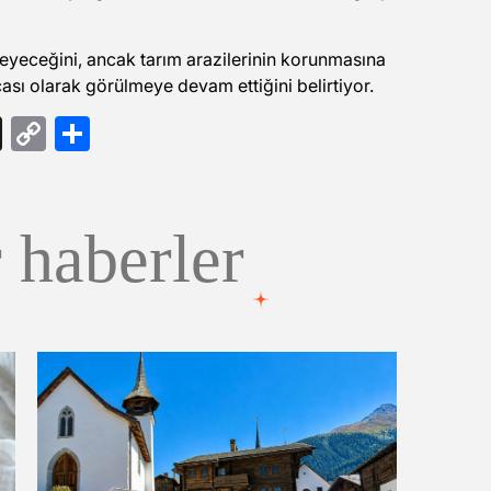
meyeceğini, ancak tarım arazilerinin korunmasına
ası olarak görülmeye devam ettiğini belirtiyor.
gram
ail
Threads
Copy
Share
Link
 haberler