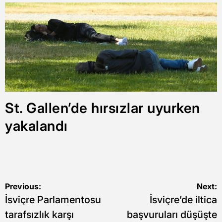
St. Gallen’de hırsızlar uyurken
yakalandı
Yazı
Previous:
Next:
İsviçre Parlamentosu
İsviçre’de iltica
gezinmesi
tarafsızlık karşı
başvuruları düşüşte