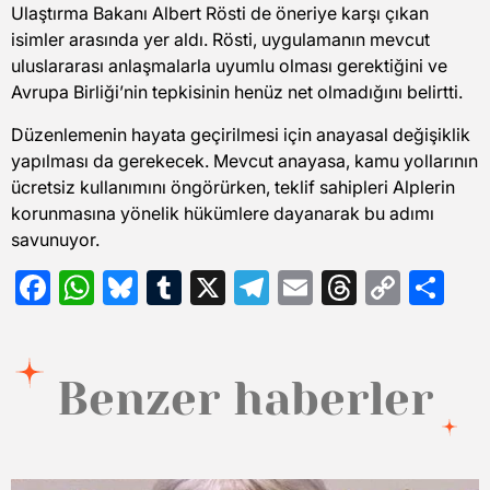
Ulaştırma Bakanı Albert Rösti de öneriye karşı çıkan
isimler arasında yer aldı. Rösti, uygulamanın mevcut
uluslararası anlaşmalarla uyumlu olması gerektiğini ve
Avrupa Birliği’nin tepkisinin henüz net olmadığını belirtti.
Düzenlemenin hayata geçirilmesi için anayasal değişiklik
yapılması da gerekecek. Mevcut anayasa, kamu yollarının
ücretsiz kullanımını öngörürken, teklif sahipleri Alplerin
korunmasına yönelik hükümlere dayanarak bu adımı
savunuyor.
Facebook
WhatsApp
Bluesky
Tumblr
X
Telegram
Email
Threads
Copy
Sh
Link
Benzer haberler