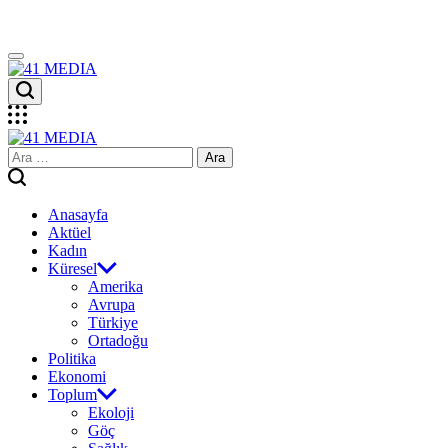
Skip
to
content
41
MEDIA
41
Arama:
MEDIA
Anasayfa
Aktüel
Kadın
Küresel
Amerika
Avrupa
Türkiye
Ortadoğu
Politika
Ekonomi
Toplum
Ekoloji
Göç