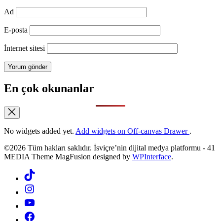
Ad
E-posta
İnternet sitesi
En çok okunanlar
No widgets added yet.
Add widgets on Off-canvas Drawer
.
©2026 Tüm hakları saklıdır. İsviçre’nin dijital medya platformu - 41
MEDIA Theme MagFusion designed by
WPInterface
.
Tiktok
Instagram
YouTube
Facebook