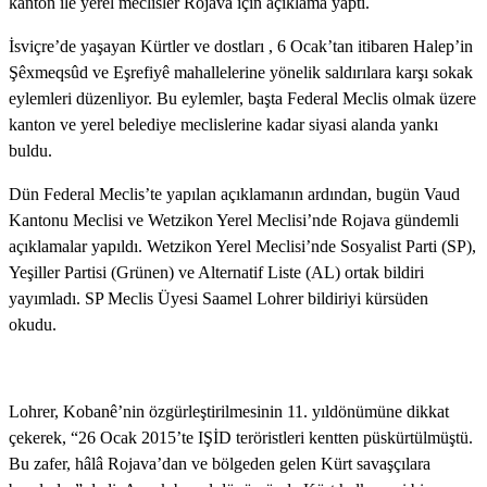
kanton ile yerel meclisler Rojava için açıklama yaptı.
İsviçre’de yaşayan Kürtler ve dostları , 6 Ocak’tan itibaren Halep’in
Şêxmeqsûd ve Eşrefiyê mahallelerine yönelik saldırılara karşı sokak
eylemleri düzenliyor. Bu eylemler, başta Federal Meclis olmak üzere
kanton ve yerel belediye meclislerine kadar siyasi alanda yankı
buldu.
Dün Federal Meclis’te yapılan açıklamanın ardından, bugün Vaud
Kantonu Meclisi ve Wetzikon Yerel Meclisi’nde Rojava gündemli
açıklamalar yapıldı. Wetzikon Yerel Meclisi’nde Sosyalist Parti (SP),
Yeşiller Partisi (Grünen) ve Alternatif Liste (AL) ortak bildiri
yayımladı. SP Meclis Üyesi Saamel Lohrer bildiriyi kürsüden
okudu.
Lohrer, Kobanê’nin özgürleştirilmesinin 11. yıldönümüne dikkat
çekerek, “26 Ocak 2015’te IŞİD teröristleri kentten püskürtülmüştü.
Bu zafer, hâlâ Rojava’dan ve bölgeden gelen Kürt savaşçılara