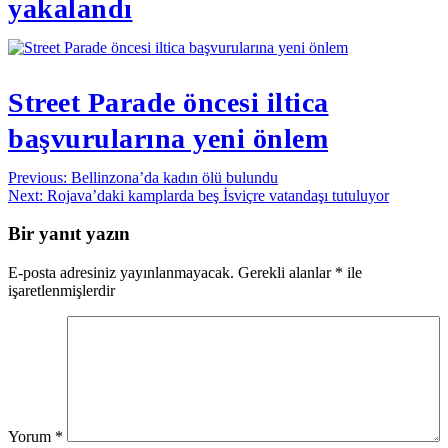
yakalandı
Street Parade öncesi iltica
başvurularına yeni önlem
Yazı
Previous:
Bellinzona’da kadın ölü bulundu
Next:
Rojava’daki kamplarda beş İsviçre vatandaşı tutuluyor
gezinmesi
Bir yanıt yazın
E-posta adresiniz yayınlanmayacak.
Gerekli alanlar
*
ile
işaretlenmişlerdir
Yorum
*