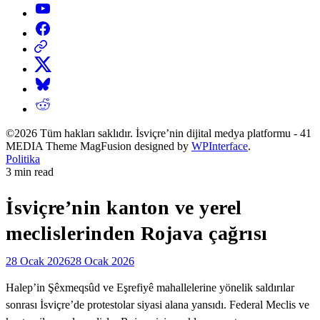
YouTube
Facebook
Threads
X
Bluesky
Reddit
©2026 Tüm hakları saklıdır. İsviçre’nin dijital medya platformu - 41
MEDIA Theme MagFusion designed by
WPInterface
.
Posted
Politika
in
Estimated
3 min read
read
time
İsviçre’nin kanton ve yerel
meclislerinden Rojava çağrısı
28 Ocak 2026
28 Ocak 2026
Halep’in Şêxmeqsûd ve Eşrefiyê mahallelerine yönelik saldırılar
sonrası İsviçre’de protestolar siyasi alana yansıdı. Federal Meclis ve