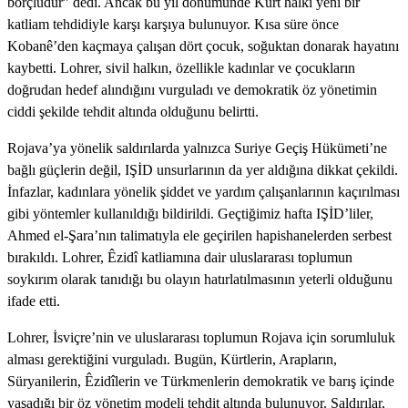
borçludur” dedi. Ancak bu yıl dönümünde Kürt halkı yeni bir
katliam tehdidiyle karşı karşıya bulunuyor. Kısa süre önce
Kobanê’den kaçmaya çalışan dört çocuk, soğuktan donarak hayatını
kaybetti. Lohrer, sivil halkın, özellikle kadınlar ve çocukların
doğrudan hedef alındığını vurguladı ve demokratik öz yönetimin
ciddi şekilde tehdit altında olduğunu belirtti.
Rojava’ya yönelik saldırılarda yalnızca Suriye Geçiş Hükümeti’ne
bağlı güçlerin değil, IŞİD unsurlarının da yer aldığına dikkat çekildi.
İnfazlar, kadınlara yönelik şiddet ve yardım çalışanlarının kaçırılması
gibi yöntemler kullanıldığı bildirildi. Geçtiğimiz hafta IŞİD’liler,
Ahmed el-Şara’nın talimatıyla ele geçirilen hapishanelerden serbest
bırakıldı. Lohrer, Êzidî katliamına dair uluslararası toplumun
soykırım olarak tanıdığı bu olayın hatırlatılmasının yeterli olduğunu
ifade etti.
Lohrer, İsviçre’nin ve uluslararası toplumun Rojava için sorumluluk
alması gerektiğini vurguladı. Bugün, Kürtlerin, Arapların,
Süryanilerin, Êzidîlerin ve Türkmenlerin demokratik ve barış içinde
yaşadığı bir öz yönetim modeli tehdit altında bulunuyor. Saldırılar,