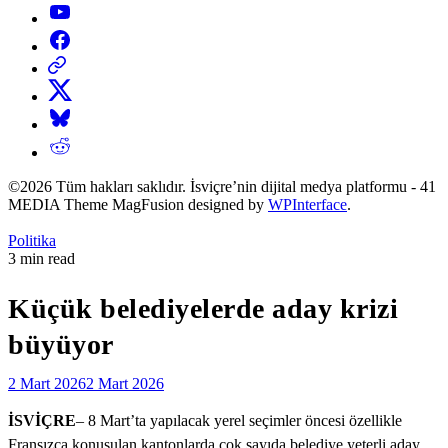
YouTube
Facebook
Threads
X
Bluesky
Reddit
©2026 Tüm hakları saklıdır. İsviçre’nin dijital medya platformu - 41
MEDIA Theme MagFusion designed by
WPInterface
.
Posted
Politika
in
Estimated
3 min read
read
time
Küçük belediyelerde aday krizi
büyüyor
2 Mart 2026
2 Mart 2026
İSVİÇRE
– 8 Mart’ta yapılacak yerel seçimler öncesi özellikle
Fransızca konuşulan kantonlarda çok sayıda belediye yeterli aday