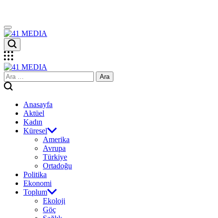
Skip
to
content
41
MEDIA
41
Arama:
MEDIA
Anasayfa
Aktüel
Kadın
Küresel
Amerika
Avrupa
Türkiye
Ortadoğu
Politika
Ekonomi
Toplum
Ekoloji
Göç