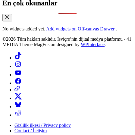
En çok okunanlar
No widgets added yet.
Add widgets on Off-canvas Drawer
.
©2026 Tüm hakları saklıdır. İsviçre’nin dijital medya platformu - 41
MEDIA Theme MagFusion designed by
WPInterface
.
Tiktok
Instagram
YouTube
Facebook
Threads
X
Bluesky
Reddit
Gizlilik ilkesi / Privacy policy
Contact / İletişim