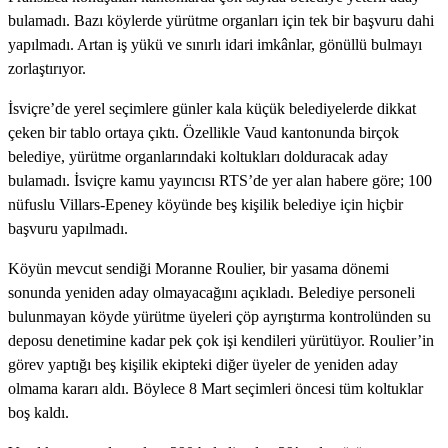
bulamadı. Bazı köylerde yürütme organları için tek bir başvuru dahi
yapılmadı. Artan iş yükü ve sınırlı idari imkânlar, gönüllü bulmayı
zorlaştırıyor.
İsviçre’de yerel seçimlere günler kala küçük belediyelerde dikkat
çeken bir tablo ortaya çıktı. Özellikle Vaud kantonunda birçok
belediye, yürütme organlarındaki koltukları dolduracak aday
bulamadı.
İsviçre kamu yayıncısı RTS’de yer alan habere göre;
100
nüfuslu Villars-Epeney köyünde beş kişilik belediye için hiçbir
başvuru yapılmadı.
Köyün mevcut sendiği Moranne Roulier, bir yasama dönemi
sonunda yeniden aday olmayacağını açıkladı. Belediye personeli
bulunmayan köyde yürütme üyeleri çöp ayrıştırma kontrolünden su
deposu denetimine kadar pek çok işi kendileri yürütüyor. Roulier’in
görev yaptığı beş kişilik ekipteki diğer üyeler de yeniden aday
olmama kararı aldı. Böylece 8 Mart seçimleri öncesi tüm koltuklar
boş kaldı.