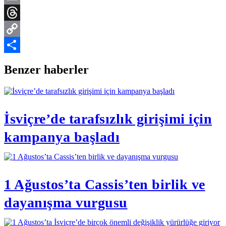
Email
Threads
Copy
Link
Share
Benzer haberler
İsviçre’de tarafsızlık girişimi için
kampanya başladı
1 Ağustos’ta Cassis’ten birlik ve
dayanışma vurgusu