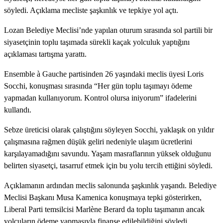
söyledi. Açıklama mecliste şaşkınlık ve tepkiye yol açtı.
Lozan Belediye Meclisi’nde yapılan oturum sırasında sol partili bir
siyasetçinin toplu taşımada sürekli kaçak yolculuk yaptığını
açıklaması tartışma yarattı.
Ensemble à Gauche partisinden 26 yaşındaki meclis üyesi Loris
Socchi, konuşması sırasında “Her gün toplu taşımayı ödeme
yapmadan kullanıyorum. Kontrol olursa iniyorum” ifadelerini
kullandı.
Sebze üreticisi olarak çalıştığını söyleyen Socchi, yaklaşık on yıldır
çalışmasına rağmen düşük geliri nedeniyle ulaşım ücretlerini
karşılayamadığını savundu. Yaşam masraflarının yüksek olduğunu
belirten siyasetçi, tasarruf etmek için bu yolu tercih ettiğini söyledi.
Açıklamanın ardından meclis salonunda şaşkınlık yaşandı. Belediye
Meclisi Başkanı Musa Kamenica konuşmaya tepki gösterirken,
Liberal Parti temsilcisi Marlène Berard da toplu taşımanın ancak
yolcuların ödeme yapmasıyla finanse edilebildiğini söyledi.