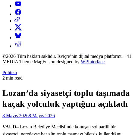
YouTube
Facebook
Threads
X
Bluesky
Reddit
©2026 Tüm hakları saklıdır. İsviçre’nin dijital medya platformu - 41
MEDIA Theme MagFusion designed by
WPInterface
.
Posted
Politika
in
Estimated
2 min read
read
time
Lozan’da siyasetçi toplu taşımada
kaçak yolculuk yaptığını açıkladı
8 Mayıs 2026
8 Mayıs 2026
VAUD
– Lozan Belediye Meclisi’nde konuşan sol partili bir
siyasetçi, neredeyse her gün toplu taşımayı biletsiz kullandığını