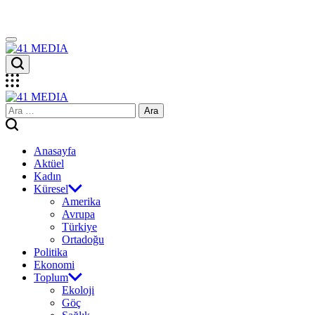
Skip
to
content
41
MEDIA
41
Arama:
MEDIA
Anasayfa
Aktüel
Kadın
Küresel
Amerika
Avrupa
Türkiye
Ortadoğu
Politika
Ekonomi
Toplum
Ekoloji
Göç