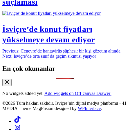
suçlaması
İsviçre’de konut fiyatları
yükselmeye devam ediyor
Yazı
Previous:
Cenevre’de hantavirüs şüphesi: bir kişi gözetim altında
Next:
İsviçre’de orta sınıf da geçim sıkıntısı yaşıyor
gezinmesi
En çok okunanlar
No widgets added yet.
Add widgets on Off-canvas Drawer
.
©2026 Tüm hakları saklıdır. İsviçre’nin dijital medya platformu - 41
MEDIA Theme MagFusion designed by
WPInterface
.
Tiktok
Instagram