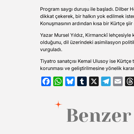
Program saygı duruşu ile başladı. Dilber Hê
dikkat çekerek, bir halkın yok edilmek isten
Konuşmasının ardından kısa bir Kürtçe şiir
Yazar Mursel Yıldız, Kirmanckî lehçesiyle 
olduğunu, dil üzerindeki asimilasyon polit
vurguladı.
Tiyatro sanatçısı Kemal Ulusoy ise Kürtçe t
korunması ve geliştirilmesine yönelik kararl
Facebook
WhatsApp
Bluesky
Tumblr
X
Tele
Em
Benzer