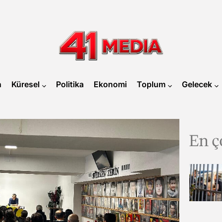
41
MEDIA
n
Küresel
Politika
Ekonomi
Toplum
Gelecek
En ç