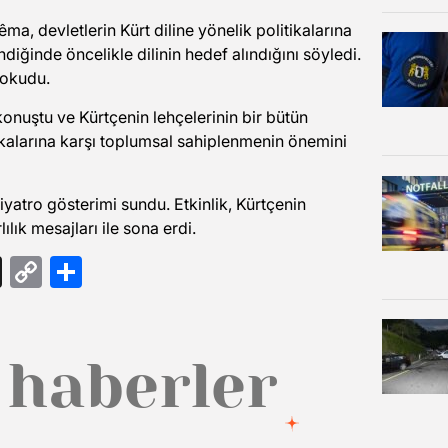
ma, devletlerin Kürt diline yönelik politikalarına
diğinde öncelikle dilinin hedef alındığını söyledi.
 okudu.
konuştu ve Kürtçenin lehçelerinin bir bütün
ikalarına karşı toplumsal sahiplenmenin önemini
iyatro gösterimi sundu. Etkinlik, Kürtçenin
ılık mesajları ile sona erdi.
gram
ail
Threads
Copy
Share
Link
 haberler