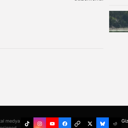
ital medya
Giz
Tiktok
Instagram
YouTube
Facebook
Threads
X
Bluesky
Reddi
designed