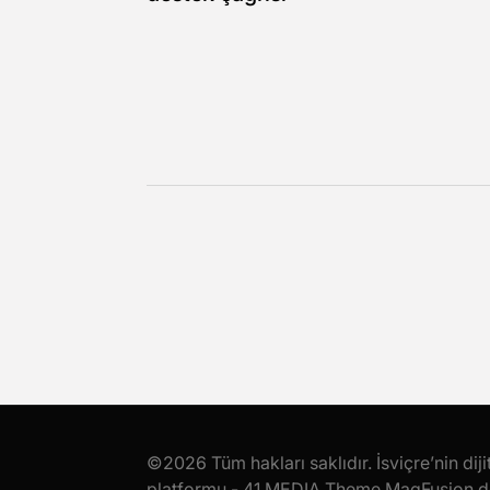
©2026 Tüm hakları saklıdır. İsviçre’nin dij
platformu - 41 MEDIA Theme MagFusion 