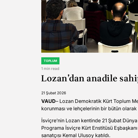
TOPLUM
POSTED
IN
1 min read
Estimated
Lozan’dan anadile sahip
read
time
21 Şubat 2026
VAUD
– Lozan Demokratik Kürt Toplum Mer
korunması ve lehçelerinin bir bütün olarak
İsviçre’nin Lozan kentinde 21 Şubat Dünya 
Programa İsviçre Kürt Enstitüsü Eşbaşkanı 
sanatçısı Kemal Ulusoy katıldı.