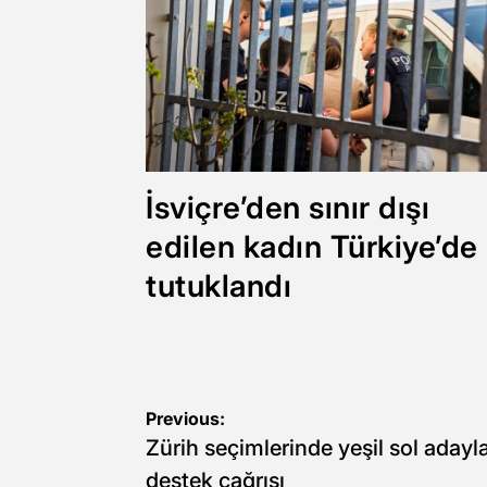
İsviçre’den sınır dışı
edilen kadın Türkiye’de
tutuklandı
Yazı
Previous:
Zürih seçimlerinde yeşil sol adayl
gezinmesi
destek çağrısı