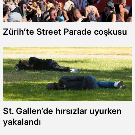
Zürih’te Street Parade coşkusu
St. Gallen’de hırsızlar uyurken
yakalandı