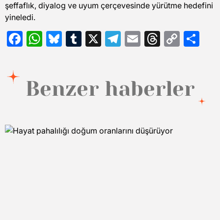
şeffaflık, diyalog ve uyum çerçevesinde yürütme hedefini
yineledi.
Facebook
WhatsApp
Bluesky
Tumblr
X
Telegram
Email
Threads
Copy
Sh
Link
Benzer haberler