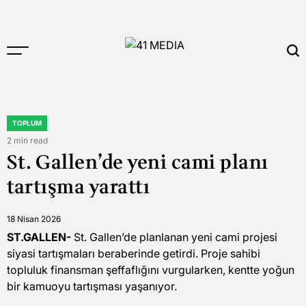
Skip
to
content
41
MEDIA
TOPLUM
POSTED
IN
2 min read
Estimated
St. Gallen’de yeni cami planı
read
time
tartışma yarattı
18 Nisan 2026
ST.GALLEN-
St. Gallen’de planlanan yeni cami projesi
siyasi tartışmaları beraberinde getirdi. Proje sahibi
topluluk finansman şeffaflığını vurgularken, kentte yoğun
bir kamuoyu tartışması yaşanıyor.