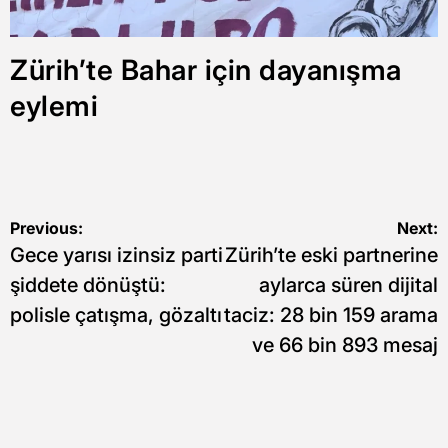
Zürih’te Bahar için dayanışma
eylemi
Yazı
Previous:
Next:
Gece yarısı izinsiz parti
Zürih’te eski partnerine
gezinmesi
şiddete dönüştü:
aylarca süren dijital
polisle çatışma, gözaltı
taciz: 28 bin 159 arama
ve 66 bin 893 mesaj