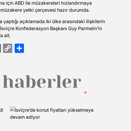
aşma için ABD ile müzakereleri hızlandırmaya
in müzakere yetki çerçevesi hazır durumda.
yaptığı açıklamada iki ülke arasındaki ilişkilerin
 İsviçre Konfederasyon Başkanı Guy Parmelin’in
a ait.
gram
ail
Threads
Copy
Share
Link
 haberler