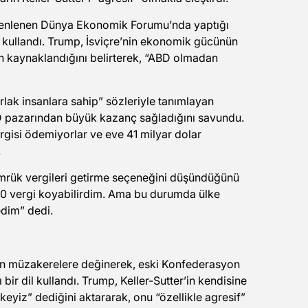
enlenen Dünya Ekonomik Forumu’nda yaptığı
r kullandı. Trump, İsviçre’nin ekonomik gücünün
den kaynaklandığını belirterek, “ABD olmadan
arlak insanlara sahip” sözleriyle tanımlayan
ABD pazarından büyük kazanç sağladığını savundu.
vergisi ödemiyorlar ve eve 41 milyar dolar
.
ümrük vergileri getirme seçeneğini düşündüğünü
 70 vergi koyabilirdim. Ama bu durumda ülke
dim” dedi.
len müzakerelere değinerek, eski Konfederasyon
bir dil kullandı. Trump, Keller-Sutter’in kendisine
lkeyiz” dediğini aktararak, onu “özellikle agresif”