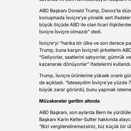
ABD Başkanı Donald Trump, Davos’ta düz
konuşmada İsviçre’ye yönelik sert ifadele
büyük ölçüde ABD ile olan ticari ilişkiler
İsviçre İsviçre olmazdı” dedi.
İsviçre’yi “harika bir ülke ve son derece p
Trump, buna karşın İsviçreli şirketlerin 
“Geliyorlar, saatlerini satıyorlar, gümrük 
kazanarak dönüyorlar” ifadelerini kullandı
Trump, İsviçre ürünlerine yüksek oranlı g
de açıkladı. “İsteseydim İsviçre’ye yüzde
büyük zarar görürdü, bunu yapmak isteme
Müzakereler gerilim altında
ABD Başkanı, son aylarda Bern ile yürütü
Başkanı Karin Keller-Sutter hakkında alaycı 
“Bizi vergilendiremezsiniz, biz küçük bir ü