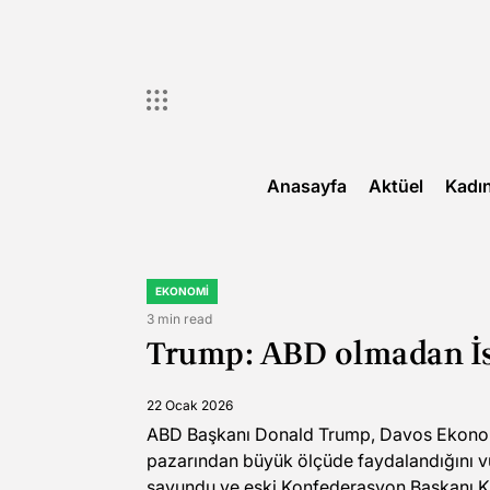
Skip
to
content
Anasayfa
Aktüel
Kadı
EKONOMI
POSTED
IN
3 min read
Estimated
Trump: ABD olmadan İsv
read
time
22 Ocak 2026
ABD Başkanı Donald Trump, Davos Ekonom
pazarından büyük ölçüde faydalandığını vu
savundu ve eski Konfederasyon Başkanı Kari