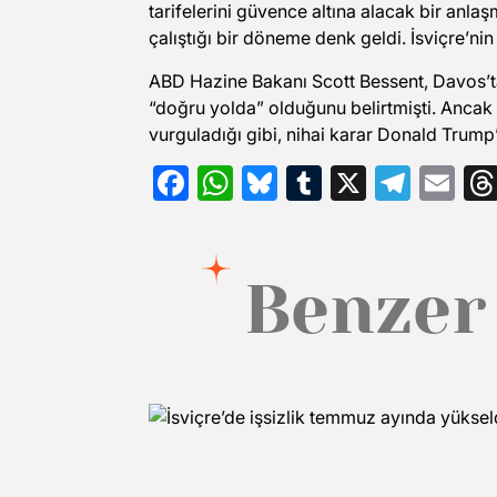
tarifelerini güvence altına alacak bir anl
çalıştığı bir döneme denk geldi. İsviçre’n
ABD Hazine Bakanı Scott Bessent, Davos’ta 
“doğru yolda” olduğunu belirtmişti. Ancak
vurguladığı gibi, nihai karar Donald Trump’
Facebook
WhatsApp
Bluesky
Tumblr
X
Tele
Em
Benzer