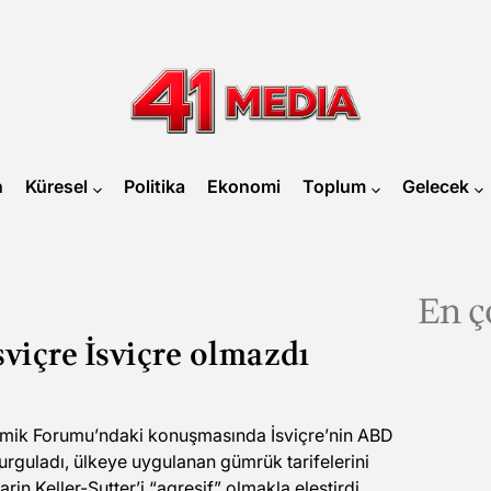
41
MEDIA
n
Küresel
Politika
Ekonomi
Toplum
Gelecek
En ç
içre İsviçre olmazdı
ik Forumu’ndaki konuşmasında İsviçre’nin ABD
rguladı, ülkeye uygulanan gümrük tarifelerini
n Keller-Sutter’i “agresif” olmakla eleştirdi.