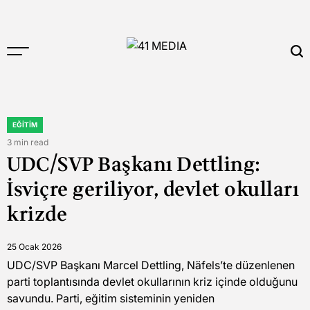
Skip
to
content
41
MEDIA
EĞITIM
POSTED
IN
3 min read
Estimated
UDC/SVP Başkanı Dettling:
read
time
İsviçre geriliyor, devlet okulları
krizde
25 Ocak 2026
UDC/SVP Başkanı Marcel Dettling, Näfels’te düzenlenen
parti toplantısında devlet okullarının kriz içinde olduğunu
savundu. Parti, eğitim sisteminin yeniden