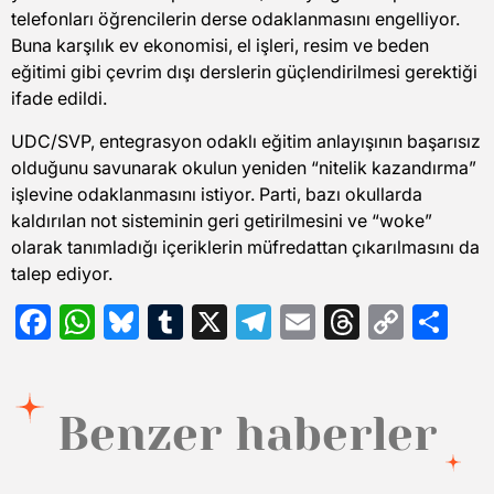
telefonları öğrencilerin derse odaklanmasını engelliyor.
Buna karşılık ev ekonomisi, el işleri, resim ve beden
eğitimi gibi çevrim dışı derslerin güçlendirilmesi gerektiği
ifade edildi.
UDC/SVP, entegrasyon odaklı eğitim anlayışının başarısız
olduğunu savunarak okulun yeniden “nitelik kazandırma”
işlevine odaklanmasını istiyor. Parti, bazı okullarda
kaldırılan not sisteminin geri getirilmesini ve “woke”
olarak tanımladığı içeriklerin müfredattan çıkarılmasını da
talep ediyor.
Facebook
WhatsApp
Bluesky
Tumblr
X
Telegram
Email
Threads
Copy
Sh
Link
Benzer haberler