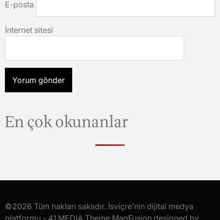
E-posta
İnternet sitesi
En çok okunanlar
©2026 Tüm hakları saklıdır. İsviçre’nin dijital medya
platformu - 41 MEDIA Theme MagFusion designed by