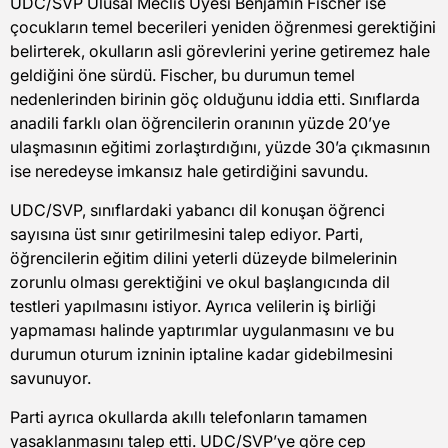
UDC/SVP Ulusal Meclis Üyesi Benjamin Fischer ise
çocukların temel becerileri yeniden öğrenmesi gerektiğini
belirterek, okulların asli görevlerini yerine getiremez hale
geldiğini öne sürdü. Fischer, bu durumun temel
nedenlerinden birinin göç olduğunu iddia etti. Sınıflarda
anadili farklı olan öğrencilerin oranının yüzde 20’ye
ulaşmasının eğitimi zorlaştırdığını, yüzde 30’a çıkmasının
ise neredeyse imkansız hale getirdiğini savundu.
UDC/SVP, sınıflardaki yabancı dil konuşan öğrenci
sayısına üst sınır getirilmesini talep ediyor. Parti,
öğrencilerin eğitim dilini yeterli düzeyde bilmelerinin
zorunlu olması gerektiğini ve okul başlangıcında dil
testleri yapılmasını istiyor. Ayrıca velilerin iş birliği
yapmaması halinde yaptırımlar uygulanmasını ve bu
durumun oturum izninin iptaline kadar gidebilmesini
savunuyor.
Parti ayrıca okullarda akıllı telefonların tamamen
yasaklanmasını talep etti. UDC/SVP’ye göre cep