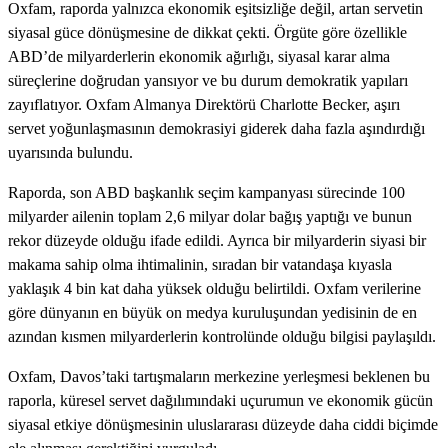
Oxfam, raporda yalnızca ekonomik eşitsizliğe değil, artan servetin
siyasal güce dönüşmesine de dikkat çekti. Örgüte göre özellikle
ABD’de milyarderlerin ekonomik ağırlığı, siyasal karar alma
süreçlerine doğrudan yansıyor ve bu durum demokratik yapıları
zayıflatıyor. Oxfam Almanya Direktörü Charlotte Becker, aşırı
servet yoğunlaşmasının demokrasiyi giderek daha fazla aşındırdığı
uyarısında bulundu.
Raporda, son ABD başkanlık seçim kampanyası sürecinde 100
milyarder ailenin toplam 2,6 milyar dolar bağış yaptığı ve bunun
rekor düzeyde olduğu ifade edildi. Ayrıca bir milyarderin siyasi bir
makama sahip olma ihtimalinin, sıradan bir vatandaşa kıyasla
yaklaşık 4 bin kat daha yüksek olduğu belirtildi. Oxfam verilerine
göre dünyanın en büyük on medya kuruluşundan yedisinin de en
azından kısmen milyarderlerin kontrolünde olduğu bilgisi paylaşıldı.
Oxfam, Davos’taki tartışmaların merkezine yerleşmesi beklenen bu
raporla, küresel servet dağılımındaki uçurumun ve ekonomik gücün
siyasal etkiye dönüşmesinin uluslararası düzeyde daha ciddi biçimde