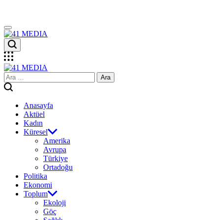
Skip
to
content
41
MEDIA
41
Arama:
MEDIA
Anasayfa
Aktüel
Kadın
Küresel
Amerika
Avrupa
Türkiye
Ortadoğu
Politika
Ekonomi
Toplum
Ekoloji
Göç