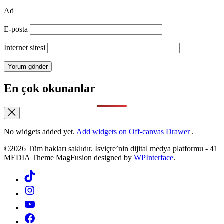
Ad
E-posta
İnternet sitesi
En çok okunanlar
No widgets added yet.
Add widgets on Off-canvas Drawer
.
©2026 Tüm hakları saklıdır. İsviçre’nin dijital medya platformu - 41
MEDIA Theme MagFusion designed by
WPInterface
.
Tiktok
Instagram
YouTube
Facebook