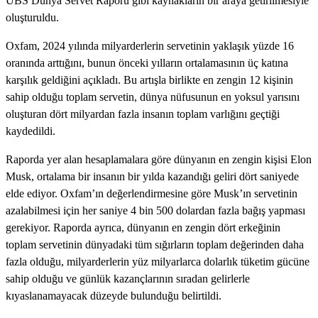
UBS Dünya Servet Raporu gibi kaynakların bir araya getirilmesiyle
oluşturuldu.
Oxfam, 2024 yılında milyarderlerin servetinin yaklaşık yüzde 16
oranında arttığını, bunun önceki yılların ortalamasının üç katına
karşılık geldiğini açıkladı. Bu artışla birlikte en zengin 12 kişinin
sahip olduğu toplam servetin, dünya nüfusunun en yoksul yarısını
oluşturan dört milyardan fazla insanın toplam varlığını geçtiği
kaydedildi.
Raporda yer alan hesaplamalara göre dünyanın en zengin kişisi Elon
Musk, ortalama bir insanın bir yılda kazandığı geliri dört saniyede
elde ediyor. Oxfam’ın değerlendirmesine göre Musk’ın servetinin
azalabilmesi için her saniye 4 bin 500 dolardan fazla bağış yapması
gerekiyor. Raporda ayrıca, dünyanın en zengin dört erkeğinin
toplam servetinin dünyadaki tüm sığırların toplam değerinden daha
fazla olduğu, milyarderlerin yüz milyarlarca dolarlık tüketim gücüne
sahip olduğu ve günlük kazançlarının sıradan gelirlerle
kıyaslanamayacak düzeyde bulunduğu belirtildi.