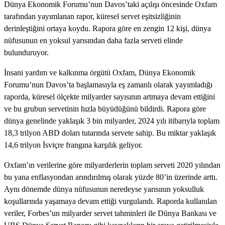
Dünya Ekonomik Forumu’nun Davos’taki açılışı öncesinde Oxfam
tarafından yayımlanan rapor, küresel servet eşitsizliğinin
derinleştiğini ortaya koydu. Rapora göre en zengin 12 kişi, dünya
nüfusunun en yoksul yarısından daha fazla serveti elinde
bulunduruyor.
İnsani yardım ve kalkınma örgütü Oxfam, Dünya Ekonomik
Forumu’nun Davos’ta başlamasıyla eş zamanlı olarak yayımladığı
raporda, küresel ölçekte milyarder sayısının artmaya devam ettiğini
ve bu grubun servetinin hızla büyüdüğünü bildirdi. Rapora göre
dünya genelinde yaklaşık 3 bin milyarder, 2024 yılı itibarıyla toplam
18,3 trilyon ABD doları tutarında servete sahip. Bu miktar yaklaşık
14,6 trilyon İsviçre frangına karşılık geliyor.
Oxfam’ın verilerine göre milyarderlerin toplam serveti 2020 yılından
bu yana enflasyondan arındırılmış olarak yüzde 80’in üzerinde arttı.
Aynı dönemde dünya nüfusunun neredeyse yarısının yoksulluk
koşullarında yaşamaya devam ettiği vurgulandı. Raporda kullanılan
veriler, Forbes’un milyarder servet tahminleri ile Dünya Bankası ve