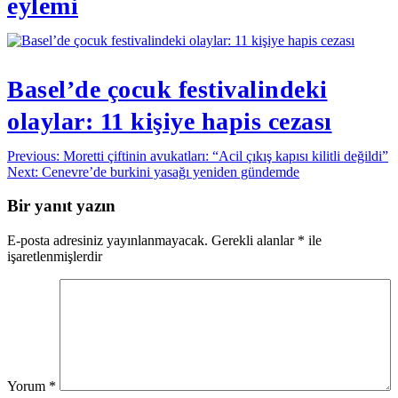
eylemi
Basel’de çocuk festivalindeki
olaylar: 11 kişiye hapis cezası
Yazı
Previous:
Moretti çiftinin avukatları: “Acil çıkış kapısı kilitli değildi”
Next:
Cenevre’de burkini yasağı yeniden gündemde
gezinmesi
Bir yanıt yazın
E-posta adresiniz yayınlanmayacak.
Gerekli alanlar
*
ile
işaretlenmişlerdir
Yorum
*