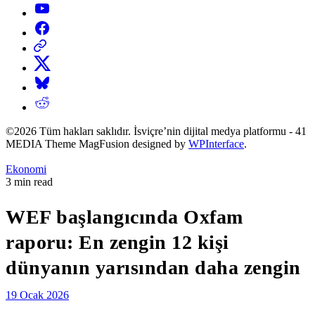
YouTube
Facebook
Threads
X
Bluesky
Reddit
©2026 Tüm hakları saklıdır. İsviçre’nin dijital medya platformu - 41
MEDIA Theme MagFusion designed by
WPInterface
.
Posted
Ekonomi
in
Estimated
3 min read
read
time
WEF başlangıcında Oxfam
raporu: En zengin 12 kişi
dünyanın yarısından daha zengin
19 Ocak 2026