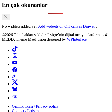
En çok okunanlar
No widgets added yet.
Add widgets on Off-canvas Drawer
.
©2026 Tüm hakları saklıdır. İsviçre’nin dijital medya platformu - 41
MEDIA Theme MagFusion designed by
WPInterface
.
Tiktok
Instagram
YouTube
Facebook
Threads
X
Bluesky
Reddit
Gizlilik ilkesi / Privacy policy
Contact / İletişim