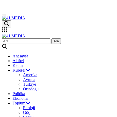
Skip
to
content
41
MEDIA
41
Arama:
MEDIA
Anasayfa
Aktüel
Kadın
Küresel
Amerika
Avrupa
Türkiye
Ortadoğu
Politika
Ekonomi
Toplum
Ekoloji
Göç