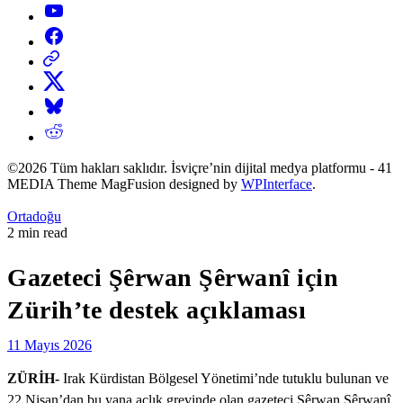
YouTube
Facebook
Threads
X
Bluesky
Reddit
©2026 Tüm hakları saklıdır. İsviçre’nin dijital medya platformu - 41
MEDIA Theme MagFusion designed by
WPInterface
.
Posted
Ortadoğu
in
Estimated
2 min read
read
time
Gazeteci Şêrwan Şêrwanî için
Zürih’te destek açıklaması
11 Mayıs 2026
ZÜRİH-
Irak Kürdistan Bölgesel Yönetimi’nde tutuklu bulunan ve
22 Nisan’dan bu yana açlık grevinde olan gazeteci Şêrwan Şêrwanî