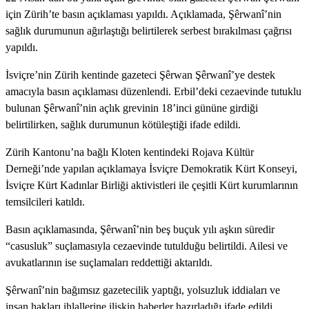
için Zürih’te basın açıklaması yapıldı. Açıklamada, Şêrwanî’nin
sağlık durumunun ağırlaştığı belirtilerek serbest bırakılması çağrısı
yapıldı.
İsviçre’nin Zürih kentinde gazeteci Şêrwan Şêrwanî’ye destek
amacıyla basın açıklaması düzenlendi. Erbil’deki cezaevinde tutuklu
bulunan Şêrwanî’nin açlık grevinin 18’inci gününe girdiği
belirtilirken, sağlık durumunun kötüleştiği ifade edildi.
Zürih Kantonu’na bağlı Kloten kentindeki Rojava Kültür
Derneği’nde yapılan açıklamaya İsviçre Demokratik Kürt Konseyi,
İsviçre Kürt Kadınlar Birliği aktivistleri ile çeşitli Kürt kurumlarının
temsilcileri katıldı.
Basın açıklamasında, Şêrwanî’nin beş buçuk yılı aşkın süredir
“casusluk” suçlamasıyla cezaevinde tutulduğu belirtildi. Ailesi ve
avukatlarının ise suçlamaları reddettiği aktarıldı.
Şêrwanî’nin bağımsız gazetecilik yaptığı, yolsuzluk iddiaları ve
insan hakları ihlallerine ilişkin haberler hazırladığı ifade edildi.