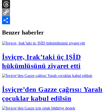
Email
Threads
Copy
Link
Share
Benzer haberler
İsviçre, Irak’taki üç IŞİD
hükümlüsünü ziyaret etti
İsviçre’den Gazze çağrısı: Yaralı
çocuklar kabul edilsin