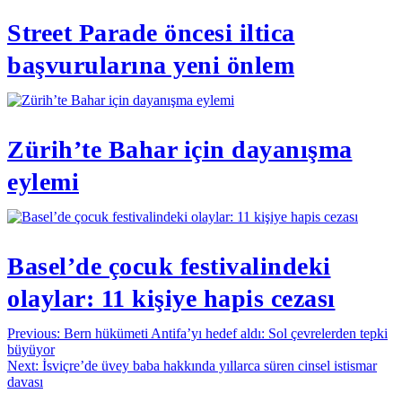
Street Parade öncesi iltica
başvurularına yeni önlem
Zürih’te Bahar için dayanışma
eylemi
Basel’de çocuk festivalindeki
olaylar: 11 kişiye hapis cezası
Yazı
Previous:
Bern hükümeti Antifa’yı hedef aldı: Sol çevrelerden tepki
büyüyor
gezinmesi
Next:
İsviçre’de üvey baba hakkında yıllarca süren cinsel istismar
davası