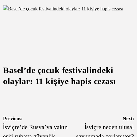
Basel’de çocuk festivalindeki
olaylar: 11 kişiye hapis cezası
Yazı
Previous:
Next:
İsviçre’de Rusya’ya yakın
İsviçre neden ulusal
gezinmesi
eski subaya güvenlik
savunmada zorlanıyor?