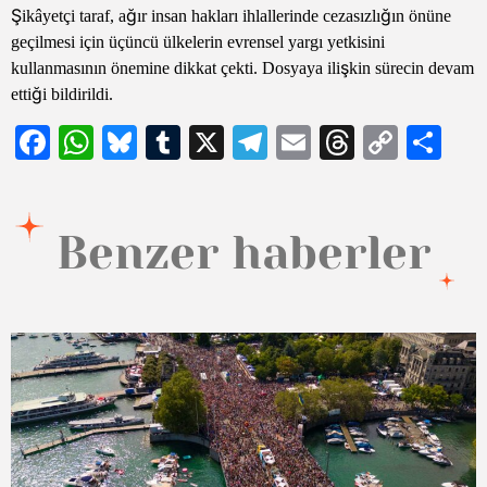
Şikâyetçi taraf, ağır insan hakları ihlallerinde cezasızlığın önüne
geçilmesi için üçüncü ülkelerin evrensel yargı yetkisini
kullanmasının önemine dikkat çekti. Dosyaya ilişkin sürecin devam
ettiği bildirildi.
Facebook
WhatsApp
Bluesky
Tumblr
X
Telegram
Email
Threads
Copy
Sh
Link
Benzer haberler