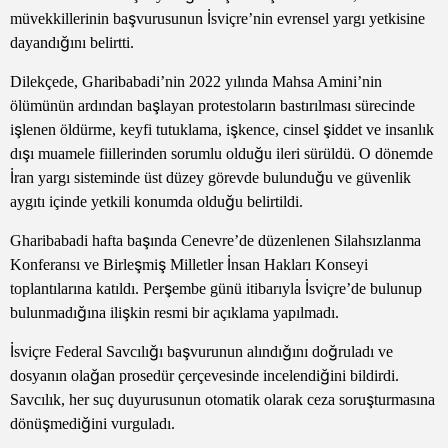
müvekkillerinin başvurusunun İsviçre’nin evrensel yargı yetkisine
dayandığını belirtti.
Dilekçede, Gharibabadi’nin 2022 yılında Mahsa Amini’nin
ölümünün ardından başlayan protestoların bastırılması sürecinde
işlenen öldürme, keyfi tutuklama, işkence, cinsel şiddet ve insanlık
dışı muamele fiillerinden sorumlu olduğu ileri sürüldü. O dönemde
İran yargı sisteminde üst düzey görevde bulunduğu ve güvenlik
aygıtı içinde yetkili konumda olduğu belirtildi.
Gharibabadi hafta başında Cenevre’de düzenlenen Silahsızlanma
Konferansı ve Birleşmiş Milletler İnsan Hakları Konseyi
toplantılarına katıldı. Perşembe günü itibarıyla İsviçre’de bulunup
bulunmadığına ilişkin resmi bir açıklama yapılmadı.
İsviçre Federal Savcılığı başvurunun alındığını doğruladı ve
dosyanın olağan prosedür çerçevesinde incelendiğini bildirdi.
Savcılık, her suç duyurusunun otomatik olarak ceza soruşturmasına
dönüşmediğini vurguladı.