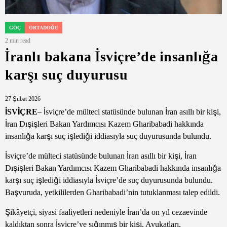
GÖÇ
ORTADOĞU
POSTED
IN
2 min read
Estimated
İranlı bakana İsviçre’de insanlığa
read
time
karşı suç duyurusu
27 Şubat 2026
İSVİÇRE
– İsviçre’de mülteci statüsünde bulunan İran asıllı bir kişi,
İran Dışişleri Bakan Yardımcısı Kazem Gharibabadi hakkında
insanlığa karşı suç işlediği iddiasıyla suç duyurusunda bulundu.
İsviçre’de mülteci statüsünde bulunan İran asıllı bir kişi, İran
Dışişleri Bakan Yardımcısı Kazem Gharibabadi hakkında insanlığa
karşı suç işlediği iddiasıyla İsviçre’de suç duyurusunda bulundu.
Başvuruda, yetkililerden Gharibabadi’nin tutuklanması talep edildi.
Şikâyetçi, siyasi faaliyetleri nedeniyle İran’da on yıl cezaevinde
kaldıktan sonra İsviçre’ye sığınmış bir kişi. Avukatları,