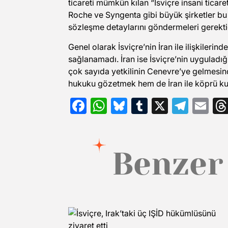
ticareti mümkün kılan “İsviçre insani ticar
Roche ve Syngenta gibi büyük şirketler b
sözleşme detaylarını göndermeleri gerekti
Genel olarak İsviçre’nin İran ile ilişkiler
sağlanamadı. İran ise İsviçre’nin uyguladı
çok sayıda yetkilinin Cenevre’ye gelmesin
hukuku gözetmek hem de İran ile köprü kurm
Facebook
WhatsApp
Bluesky
Tumblr
X
Tele
Em
Benzer