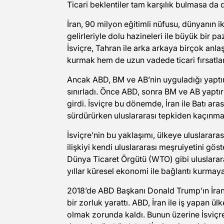
Ticari beklentiler tam karşılık bulmasa da 
İran, 90 milyon eğitimli nüfusu, dünyanın i
gelirleriyle dolu hazineleri ile büyük bir 
İsviçre, Tahran ile arka arkaya birçok anl
kurmak hem de uzun vadede ticari fırsatla
Ancak ABD, BM ve AB’nin uyguladığı yaptırı
sınırladı. Önce ABD, sonra BM ve AB yaptırı
girdi. İsviçre bu dönemde, İran ile Batı aras
sürdürürken uluslararası tepkiden kaçınma
İsviçre’nin bu yaklaşımı, ülkeye uluslarara
ilişkiyi kendi uluslararası meşruiyetini gös
Dünya Ticaret Örgütü (WTO) gibi uluslarar
yıllar küresel ekonomi ile bağlantı kurmaya 
2018’de ABD Başkanı Donald Trump’ın İran’a 
bir zorluk yarattı. ABD, İran ile iş yapan ülk
olmak zorunda kaldı. Bunun üzerine İsviçre,