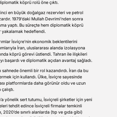
diplomatik köprü rolü öne çıktı.
kinci en büyük doğalgaz rezervleri ve petrol
pazardır. 1979’daki Mullah Devrimi’nden sonra
aşma yaptı. Bu süreçte hem diplomatik köprü
r yakalamak hedeflendi.
mlar İsviçre’nin ekonomik beklentilerini
mlarıyla İran, uluslararası alanda izolasyona
ında köprü görevi üstlendi. Tahran ile ilişkileri
yı başardı ve diplomatik açıdan avantaj sağladı.
sı sahnede önemli bir rol kazandırdı. İran da bu
termek için kullandı. Ülke, İsviçre sayesinde
ası platformlarda daha görünür oldu ve uzun
çalıştı.
yönelik sert tutumu, İsviçreli şirketler için yeni
eleri tehdit edince İsviçreli firmalar temkinli
 2020’de sınırlı alanlarda (tıp ve gıda gibi)