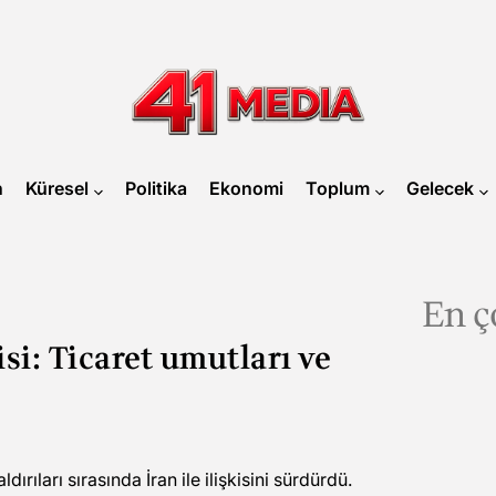
41
MEDIA
n
Küresel
Politika
Ekonomi
Toplum
Gelecek
En ç
kisi: Ticaret umutları ve
aldırıları sırasında İran ile ilişkisini sürdürdü.