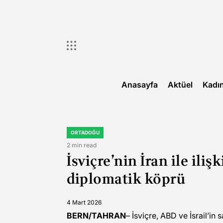
Skip
to
content
Anasayfa
Aktüel
Kadı
ORTADOĞU
POSTED
IN
2 min read
Estimated
İsviçre’nin İran ile iliş
read
time
diplomatik köprü
4 Mart 2026
BERN/TAHRAN
– İsviçre, ABD ve İsrail’in s