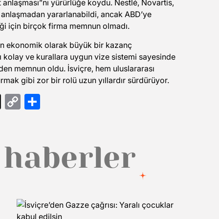
et anlaşması”nı yürürlüğe koydu. Nestlé, Novartis,
u anlaşmadan yararlanabildi, ancak ABD’ye
ği için birçok firma memnun olmadı.
inden ekonomik olarak büyük bir kazanç
ğı kolay ve kurallara uygun vize sistemi sayesinde
den memnun oldu. İsviçre, hem uluslararası
ak gibi zor bir rolü uzun yıllardır sürdürüyor.
gram
ail
Threads
Copy
Share
Link
 haberler