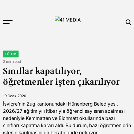
Skip
to
content
41
MEDIA
EĞITIM
POSTED
IN
2 min read
Estimated
Sınıflar kapatılıyor,
read
time
öğretmenler işten çıkarılıyor
19 Ocak 2026
İsviçre’nin Zug kantonundaki Hünenberg Belediyesi,
2026/27 eğitim yılı itibarıyla öğrenci sayısının azalması
nedeniyle Kemmatten ve Eichmatt okullarında bazı
sınıfları kapatma kararı aldı. Bu durum, bazı öğretmenlerin
işten çıkarılmasını da beraberinde getiriyor.