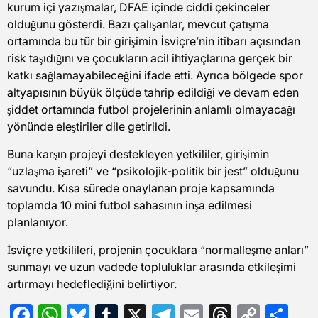
kurum içi yazışmalar, DFAE içinde ciddi çekinceler
olduğunu gösterdi. Bazı çalışanlar, mevcut çatışma
ortamında bu tür bir girişimin İsviçre’nin itibarı açısından
risk taşıdığını ve çocukların acil ihtiyaçlarına gerçek bir
katkı sağlamayabileceğini ifade etti. Ayrıca bölgede spor
altyapısının büyük ölçüde tahrip edildiği ve devam eden
şiddet ortamında futbol projelerinin anlamlı olmayacağı
yönünde eleştiriler dile getirildi.
Buna karşın projeyi destekleyen yetkililer, girişimin
“uzlaşma işareti” ve “psikolojik-politik bir jest” olduğunu
savundu. Kısa sürede onaylanan proje kapsamında
toplamda 10 mini futbol sahasının inşa edilmesi
planlanıyor.
İsviçre yetkilileri, projenin çocuklara “normalleşme anları”
sunmayı ve uzun vadede topluluklar arasında etkileşimi
artırmayı hedeflediğini belirtiyor.
Facebook
WhatsApp
Bluesky
Tumblr
X
Telegram
Email
Threads
Copy
Sh