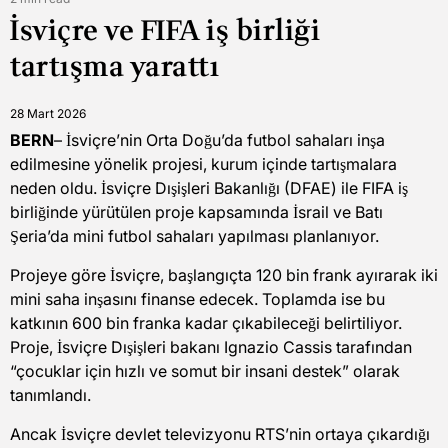
Estimated
İsviçre ve FIFA iş birliği
read
time
tartışma yarattı
28 Mart 2026
BERN
– İsviçre’nin Orta Doğu’da futbol sahaları inşa
edilmesine yönelik projesi, kurum içinde tartışmalara
neden oldu. İsviçre Dışişleri Bakanlığı (DFAE) ile FIFA iş
birliğinde yürütülen proje kapsamında İsrail ve Batı
Şeria’da mini futbol sahaları yapılması planlanıyor.
Projeye göre İsviçre, başlangıçta 120 bin frank ayırarak iki
mini saha inşasını finanse edecek. Toplamda ise bu
katkının 600 bin franka kadar çıkabileceği belirtiliyor.
Proje, İsviçre Dışişleri bakanı Ignazio Cassis tarafından
“çocuklar için hızlı ve somut bir insani destek” olarak
tanımlandı.
Ancak İsviçre devlet televizyonu RTS’nin ortaya çıkardığı