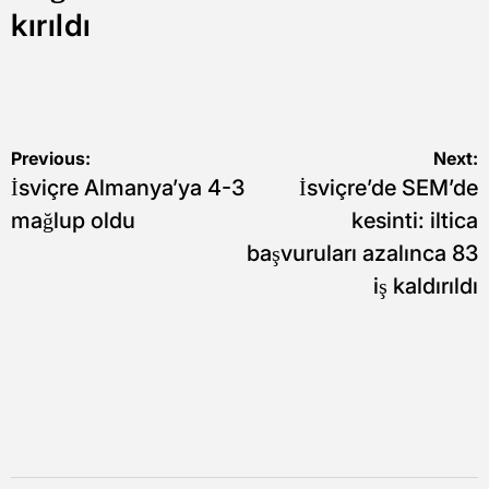
kırıldı
Yazı
Previous:
Next:
İsviçre Almanya’ya 4-3
İsviçre’de SEM’de
gezinmesi
mağlup oldu
kesinti: iltica
başvuruları azalınca 83
iş kaldırıldı