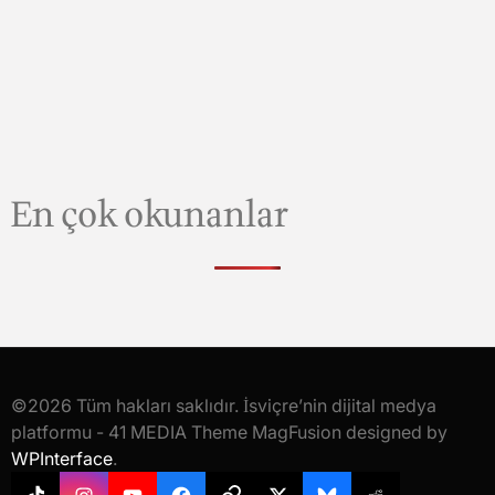
En çok okunanlar
©2026 Tüm hakları saklıdır. İsviçre’nin dijital medya
platformu - 41 MEDIA Theme MagFusion designed by
WPInterface
.