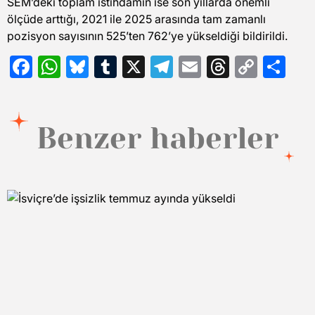
SEM’deki toplam istihdamın ise son yıllarda önemli
ölçüde arttığı, 2021 ile 2025 arasında tam zamanlı
pozisyon sayısının 525’ten 762’ye yükseldiği bildirildi.
Facebook
WhatsApp
Bluesky
Tumblr
X
Telegram
Email
Threads
Copy
Sh
Link
Benzer haberler