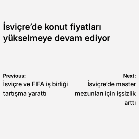
İsviçre’de konut fiyatları
yükselmeye devam ediyor
Yazı
Previous:
Next:
İsviçre ve FIFA iş birliği
İsviçre’de master
gezinmesi
tartışma yarattı
mezunları için işsizlik
arttı