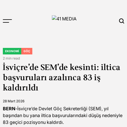
Skip
to
content
41
MEDIA
EKONOMI
GÖÇ
POSTED
IN
2 min read
Estimated
İsviçre’de SEM’de kesinti: iltica
read
time
başvuruları azalınca 83 iş
kaldırıldı
28 Mart 2026
BERN
-İsviçre’de Devlet Göç Sekreterliği (SEM), yıl
başından bu yana iltica başvurularındaki düşüş nedeniyle
83 geçici pozisyonu kaldırdı.